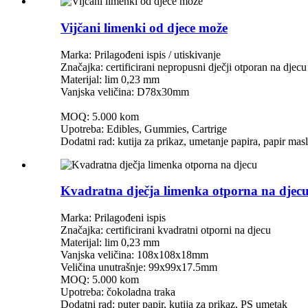
Vijčani limenki od djece može
Marka: Prilagođeni ispis / utiskivanje
Značajka: certificirani nepropusni dječji otporan na djecu
Materijal: lim 0,23 mm
Vanjska veličina: D78x30mm
MOQ: 5.000 kom
Upotreba: Edibles, Gummies, Cartrige
Dodatni rad: kutija za prikaz, umetanje papira, papir mas
Kvadratna dječja limenka otporna na djec
Marka: Prilagođeni ispis
Značajka: certificirani kvadratni otporni na djecu
Materijal: lim 0,23 mm
Vanjska veličina: 108x108x18mm
Veličina unutrašnje: 99x99x17.5mm
MOQ: 5.000 kom
Upotreba: čokoladna traka
Dodatni rad: puter papir, kutija za prikaz, PS umetak