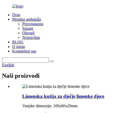
Dom
Metalna ambalaža
Pravougaona
Square
Okrugli
Nepravilan
BLOG
O nama
Kontaktiraj nas
English
Naši proizvodi
Limenska kutija za dječje limenke djece
Vanjske dimenzije: 100x60x20mm